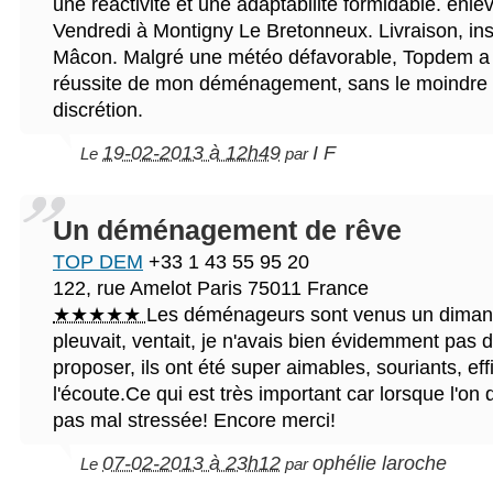
une réactivité et une adaptabilité formidable. enl
Vendredi à Montigny Le Bretonneux. Livraison, inst
Mâcon. Malgré une météo défavorable, Topdem a c
réussite de mon déménagement, sans le moindre i
discrétion.
19-02-2013 à 12h49
I F
Le
par
Un déménagement de rêve
TOP DEM
+33 1 43 55 95 20
122, rue Amelot
Paris
75011
France
★★★★★
Les déménageurs sont venus un dimanc
pleuvait, ventait, je n'avais bien évidemment pas d
proposer, ils ont été super aimables, souriants, eff
l'écoute.Ce qui est très important car lorsque l'o
pas mal stressée! Encore merci!
07-02-2013 à 23h12
ophélie laroche
Le
par